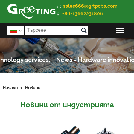

sales666@grtpcba.com
+86-13662231806


Пре

Начало
>
Новини
Новини от индустрията