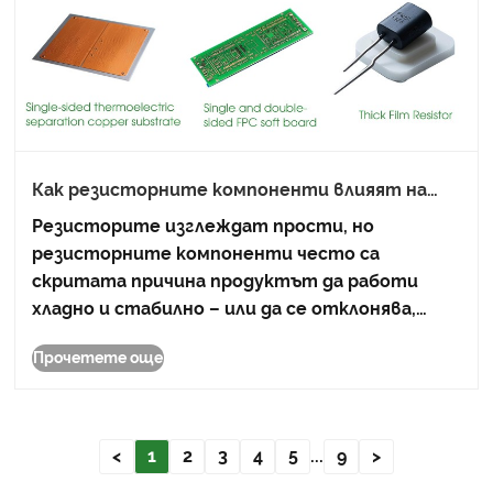
Как резисторните компоненти влияят на
производителността на печатни платки?
Резисторите изглеждат прости, но
резисторните компоненти често са
скритата причина продуктът да работи
хладно и стабилно – или да се отклонява,
прегрява и да се повреди на полето.
Прочетете още
Купувачите и инженерите обикновено не се
борят с това „какво е резистор“; те се
борят с избора на правилния резистор за ......
<
1
2
3
4
5
...
9
>