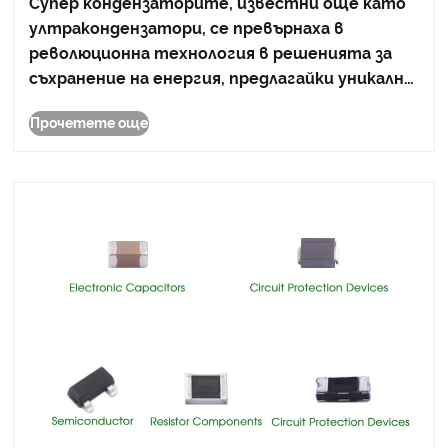
Супер кондензаторите, известни още като
ултракондензатори, се превърнаха в
революционна технология в решенията за
съхранение на енергия, предлагайки уникални
предимства пред традиционните батерии.
Прочетете още
Greeting, водещ производител на модерни
електронни компоненти, предоставя
висококачествени супер конден......