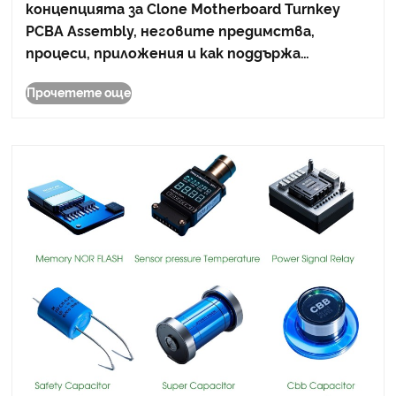
концепцията за Clone Motherboard Turnkey
електроника
PCBA Assembly, неговите предимства,
процеси, приложения и как поддържа
модерното производство на електроника.
Прочетете още
Ще обсъдим и оптимизирането на
разходите, контрола на качеството и как
компании като Greeting предоставят наде......