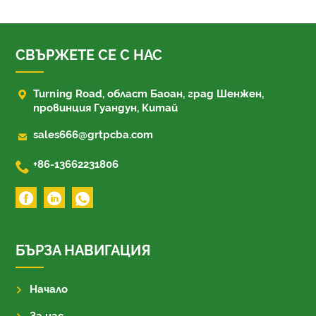
СВЪРЖЕТЕ СЕ С НАС

Turning Road, област Баоан, град Шенжен,
провинция Гуандун, Китай

sales666@grtpcba.com

+86-13662231806
БЪРЗА НАВИГАЦИЯ
Начало
За нас