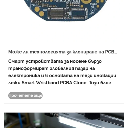
Може ли технологията за клониране на PCBA
Smart Wristband да революционизира
Смарт устройствата за носене бързо
производството на носими устройства и да
трансформират глобалния пазар на
намали разходите
електроника и в основата на тези иновации
лежи Smart Wristband PCBA Clone. Този блог
изследва как технологията за клониране на
Прочетете още
PCBA променя ефективността на
производството, намалява разходите за
разработка и ускорява времето за пуск......