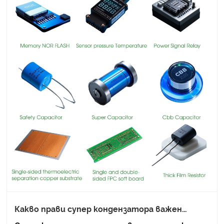
Какво прави супер кондензатора важен
компонент в съвременната електроника