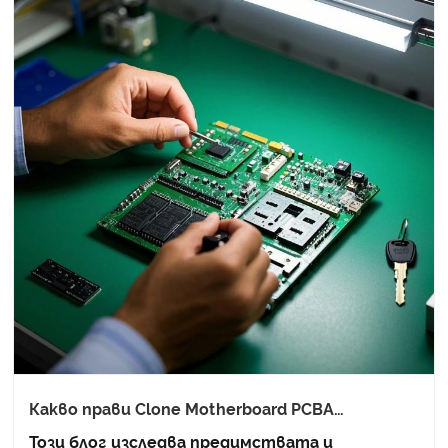
Какво прави Clone Motherboard PCBA
сглобяването до ключ интелигентен избор
Този блог изследва предимствата и