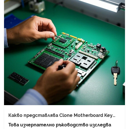
Какво представлява Clone Motherboard Key
PCBA Assembly и защо е от съществено
Това изчерпателно ръководство изследва
значение за съвременното производство на