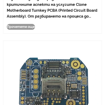
за вашия бизнес
критичните аспекти на услугите Clone
Motherboard Turnkey PCBA (Printed Circuit Board
Assembly). От разбирането на процеса до
ключ до това защо клонирането на дънна
Прочетете още
платка може да бъде стратегически ход,
тази статия предлага прозрения за това как
бизнесите могат да и......