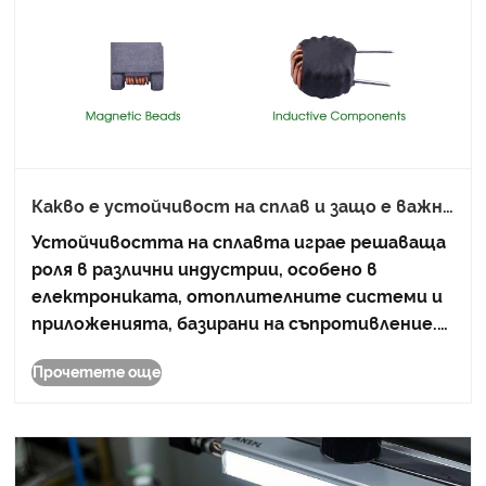
Какво е устойчивост на сплав и защо е важно
в съвременната технология
Устойчивостта на сплавта играе решаваща
роля в различни индустрии, особено в
електрониката, отоплителните системи и
приложенията, базирани на съпротивление.
Тази публикация в блога ще разгледа
Прочетете още
свойствата на устойчивостта на сплавта,
нейните видове, приложения и защо е важно
за осигуряване на високок......