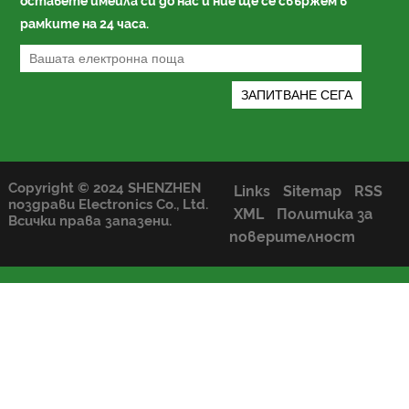
оставете имейла си до нас и ние ще се свържем в
рамките на 24 часа.
Copyright © 2024 SHENZHEN
Links
Sitemap
RSS
поздрави Electronics Co., Ltd.
XML
Политика за
Всички права запазени.
поверителност