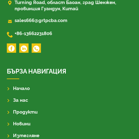

Turning Road, област Баоан, град Шенжен,
провинция Гуандун, Китай

sales666@grtpcba.com

+86-13662231806
БЪРЗА НАВИГАЦИЯ
Начало
За нас
Продукти
Новини
Изтегляне