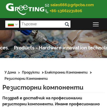

sales666@grtpcba.com
+86-13662231806


Пре

>
>
У Дома
>
Продукти
Електронни Компоненти
Резисторни Компоненти
Резисторни компоненти
Поздрав е доставчик на професионални
резисторни компоненти. Имаме професионално