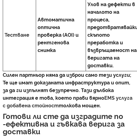
Улов на дефекти в
началото на
Автоматична
процеса,
оптична
предотвратявайк
Тестване
проверка (AOI) и
скъпото
рентгенова
преработка и
снимка
възвръщаемост на
веригата на
доставки.
Силен партньор няма да изброи само тези услуги;
Те ще имат доказаната инфраструктура и опит,
за да ги изпълнят безупречно. Тази дълбока
интеграция е това, което прави вярно
EMS услуга
с добавена стойност
толкова мощен.
Готови ли сте да изградите по
-ефективна и гъвкава верига за
доставки