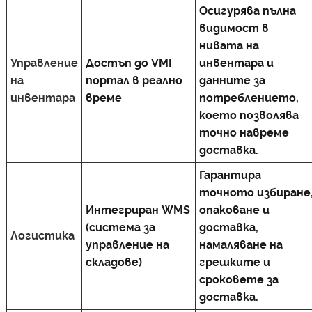
Осигурява пълна
видимост в
нивата на
Управление
Достъп до VMI
инвентара и
на
портал в реално
данните за
инвентара
време
потреблението,
което позволява
точно навреме
доставка.
Гарантира
точното избиране
Интегриран WMS
опаковане и
(система за
доставка,
Логистика
управление на
намаляване на
складове)
грешките и
сроковете за
доставка.