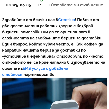
2025-09-05
1
Оставете ми съобщение
Здравейте от всички нас в
Greeti
на
! Повече от
две десетилетия работих заедно с безброй
бизнеси, помагайки им да се ориентират в
сложността на глобалните вериги за доставки.
Един въпрос, който чувам често, е: Как можем да
направим нашата верига за доставки по
-устойчива и ефективна? Отговорът, по -често,
отколкото не, се крие напълно в използването на
силата на
EMS услуга с добавена
стойност
партньорство.