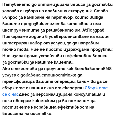
Пътуването до оптимизирана верига за доставки
започва с избора на правилния сътрудник. Става
въпрос за намиране на партньор, който вижда
вашите предизвикателства като свои и има
инструментите за решаването им. At
Поздрав
,
Прекарахме години в усъвършенстване на нашия
интегриран набор от услуги, за да направим
точно това. Ние не просто изграждаме продукти;
Ние изграждаме устойчиви и ефективни вериги
за доставки за нашите клиенти.
Ако сте готови да проучите как всеобхватна
EMS
услуга с добавена стойност
Може да
трансформира вашите операции, каним ви да се
свържете с нашия екип от експерти.
Свържете
се с нас
Днес за персонализирана консултация и
нека обсъдим как можем да ви помогнем да
постигнете несравнима ефективност на
веригата на доставки.