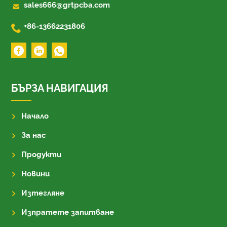

sales666@grtpcba.com

+86-13662231806
БЪРЗА НАВИГАЦИЯ
Начало
За нас
Продукти
Новини
Изтегляне
Изпратете запитване