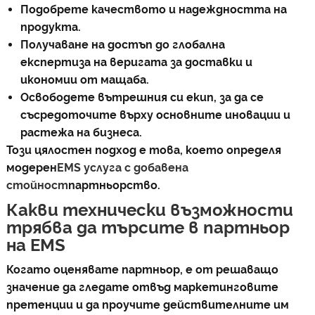
Подобрете качеството и надеждността на
продукта.
Получаване на достъп до глобална
експертиза на веригата за доставки и
икономии от мащаба.
Освободете вътрешния си екип, за да се
съсредоточите върху основните иновации и
растежа на бизнеса.
Този цялостен подход е това, което определя
модерен
EMS услуга с добавена
стойност
партньорство.
Какви технически възможности
трябва да търсите в партньор
на EMS
Когато оценявате партньор, е от решаващо
значение да гледате отвъд маркетинговите
претенции и да проучите действителните им