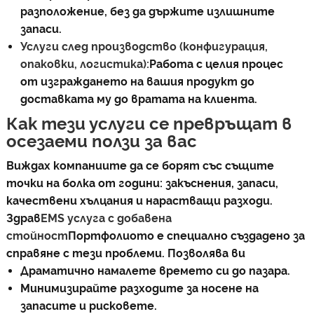
разположение, без да държите излишните
запаси.
Услуги след производство (конфигурация,
опаковки, логистика):
Работа с целия процес
от изграждането на вашия продукт до
доставката му до вратата на клиента.
Как тези услуги се превръщат в
осезаеми ползи за вас
Виждах компаниите да се борят със същите
точки на болка от години: закъснения, запаси,
качествени хълцания и нарастващи разходи.
Здрав
EMS услуга с добавена
стойност
Портфолиото е специално създадено за
справяне с тези проблеми. Позволява ви
Драматично намалете времето си до пазара.
Минимизирайте разходите за носене на
запасите и рисковете.