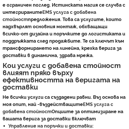
е ограничен поглед. Истинската магия се случва с
интегрираните
EMS услуга с добавена
стойност
предложения. Това са услугите, които
надхвърлят основния монтаж, обхващащи
всичко-от дизайна и поръчките до логистиката и
поддръжката след продажбите. Те са ключът към
трансформирането на линейна, крехка верига за
доставки в динамична, здрава мрежа.
Кои услуги с добавена стойност
влияят пряко върху
ефективността на веригата на
доставки
Не всички услуги са създадени равни. Въз основа на
моя опит, най -въздействащите
EMS услуга с
добавена стойност
Опциите за оптимизиране на
вашата верига за доставки включват
Управление на поръчки и доставки: