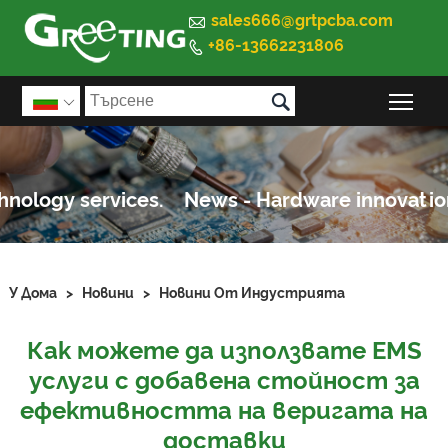

sales666@grtpcba.com
+86-13662231806


Пре

У Дома
>
Новини
>
Новини От Индустрията
Как можете да използвате EMS
услуги с добавена стойност за
ефективността на веригата на
доставки