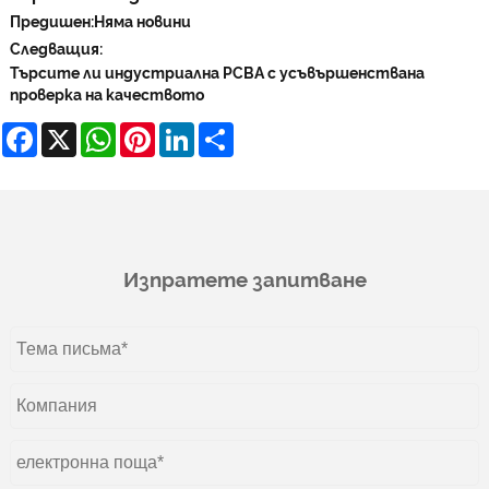
Предишен:
Няма новини
Следващия:
Търсите ли индустриална PCBA с усъвършенствана
проверка на качеството
Facebook
X
WhatsApp
Pinterest
LinkedIn
Share
Изпратете запитване