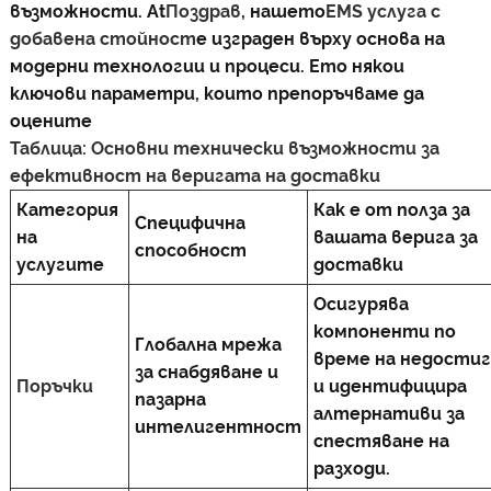
възможности. At
Поздрав
, нашето
EMS услуга с
добавена стойност
е изграден върху основа на
модерни технологии и процеси. Ето някои
ключови параметри, които препоръчваме да
оцените
Таблица: Основни технически възможности за
ефективност на веригата на доставки
Категория
Как е от полза за
Специфична
на
вашата верига за
способност
услугите
доставки
Осигурява
компоненти по
Глобална мрежа
време на недостиг
за снабдяване и
Поръчки
и идентифицира
пазарна
алтернативи за
интелигентност
спестяване на
разходи.