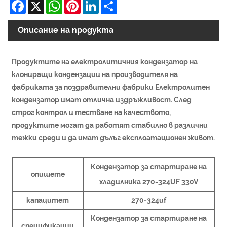
Facebook
X
WhatsApp
Pinterest
LinkedIn
Share
Описание на продукта
Продуктите на електролитичния кондензатор на
клониращи кондензации на производителя на
фабриката за поздравителни фабрики Електролитен
кондензатор имат отлична издръжливост. След
строг контрол и тестване на качеството,
продуктите могат да работят стабилно в различни
тежки среди и да имат дълъг експлоатационен живот.
Кондензатор за стартиране на
опишете
хладилника 270-324UF 330V
капацитет
270-324uf
Кондензатор за стартиране на
спецификации