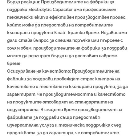
Бърза реакция: Производителите на фабрики за
поздрави Electrolytic Capacitor има професионален
технически екип и ефективен производствен процес,
който може да предостави на потребителите
клонирани продукти в най -кратко време. Независимо
дали става въпрос за спешна поръчка или търсене с
голям обем, производителите на фабрики за поздрави
могат да реагират бързо и да доставят навреме
време
Осигуряване на качеството: Производителите на
фабрики за поздрави провеждат строг контрол на
качеството и тестване на клонирани продукти, за да
гарантират, че производителността и качеството
на продуктите отговарят на стандартите на
индустрията. В същото време производителят на
фабриката за поздрави също предоставя
изчерпателна услуга и техническа поддръжка след
продажбата, за да гарантира, че потребителите