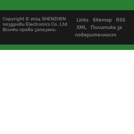
Copyright © 2024 SHENZHEN
Links
Sitemap
RSS
поздрави Electronics Co., Ltd.
XML
Политика за
Всички права запазени.
поверителност