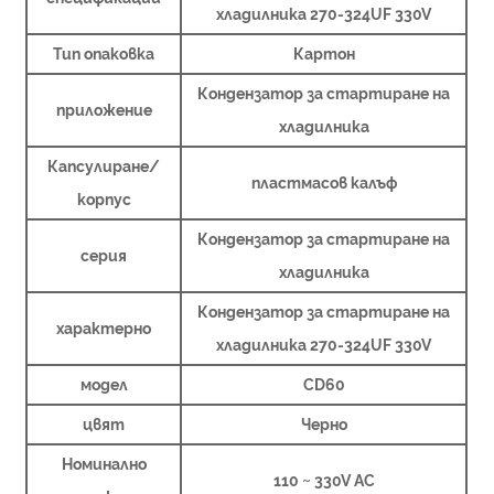
хладилника 270-324UF 330V
Тип опаковка
Картон
Кондензатор за стартиране на
приложение
хладилника
Капсулиране/
пластмасов калъф
корпус
Кондензатор за стартиране на
серия
хладилника
Кондензатор за стартиране на
характерно
хладилника 270-324UF 330V
модел
CD60
цвят
Черно
Номинално
110 ~ 330V AC