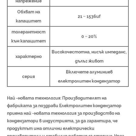
напрежение
Обхват на
21 ~ 1536uf
капацитет
толерантност
0 ~ 20%
към капацитет
Високочестотна, нисък импеданс,
характерно
дълъг живот
Включете алуминиев
серия
електролитен кондензатор
Най -новата технология: Производителят на
фабриката за поздрави Електролитен кондензатор
приема най -новата технология за производство на
кондензатори в индустрията, за да гарантира, че
продуктът има отлични електрически
производители и стабилно работно състояние. Чрез