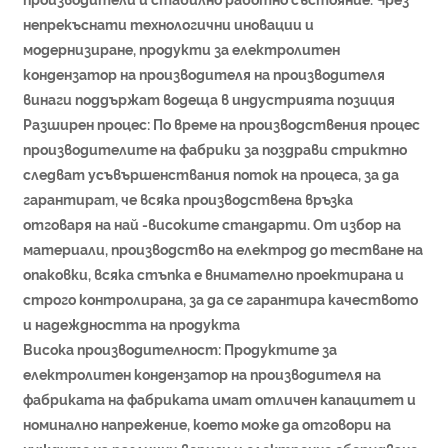
непрекъснати технологични иновации и
модернизиране, продукти за електролитен
кондензатор на производителя на производителя
винаги поддържат водеща в индустрията позиция
Разширен процес: По време на производствения процес
производителите на фабрики за поздрави стриктно
следват усъвършенствания поток на процеса, за да
гарантират, че всяка производствена връзка
отговаря на най -високите стандарти. От избор на
материали, производство на електрод до тестване на
опаковки, всяка стъпка е внимателно проектирана и
строго контролирана, за да се гарантира качеството
и надеждността на продукта
Висока производителност: Продуктите за
електролитен кондензатор на производителя на
фабриката на фабриката имат отличен капацитет и
номинално напрежение, което може да отговори на