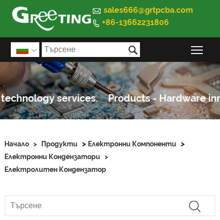

sales666@grtpcba.com
+86-13662231806


Пре

>
>
Начало
>
Продукти
Електронни Компоненти
Електронни Кондензатори
>
Електролитен Кондензатор