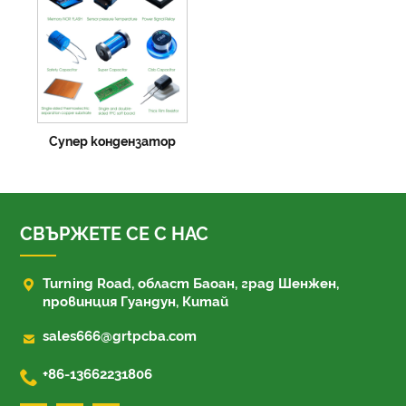
Супер кондензатор
СВЪРЖЕТЕ СЕ С НАС

Turning Road, област Баоан, град Шенжен,
провинция Гуандун, Китай

sales666@grtpcba.com

+86-13662231806